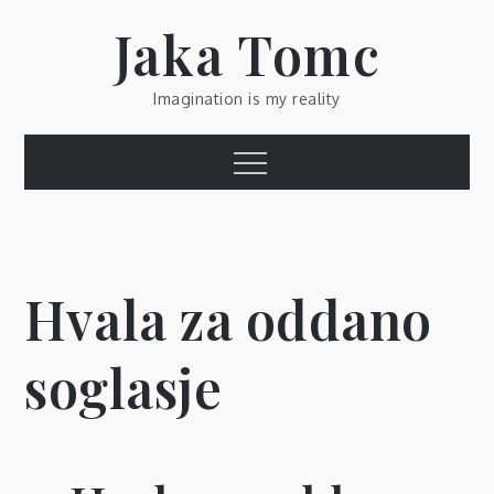
Skip
Jaka Tomc
to
content
Imagination is my reality
Menu
Hvala za oddano
soglasje