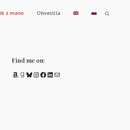
tik z mano
Obvestila
Find me on:
Amazon
Goodreads
Bluesky
Instagram
Facebook
LinkedIn
Mail