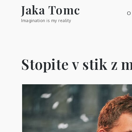
Skip
Jaka Tomc
to
O
content
Imagination is my reality
Stopite v stik z