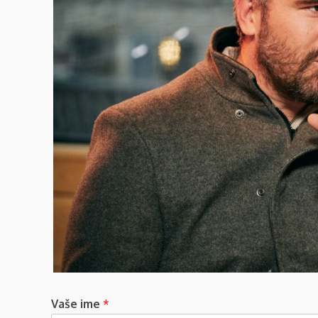
Vaše ime
*