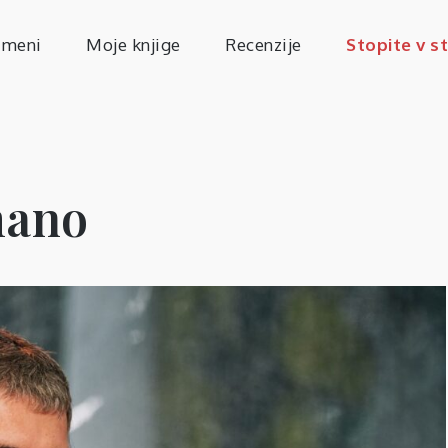
 meni
Moje knjige
Recenzije
Stopite v s
 mano